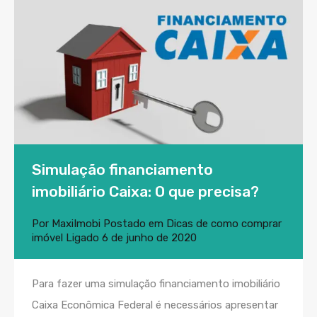
Simulação financiamento
imobiliário Caixa: O que precisa?
Por
MaxiImobi
Postado em
Dicas de como comprar
imóvel
Ligado
6 de junho de 2020
Para fazer uma simulação financiamento imobiliário
Caixa Econômica Federal é necessários apresentar